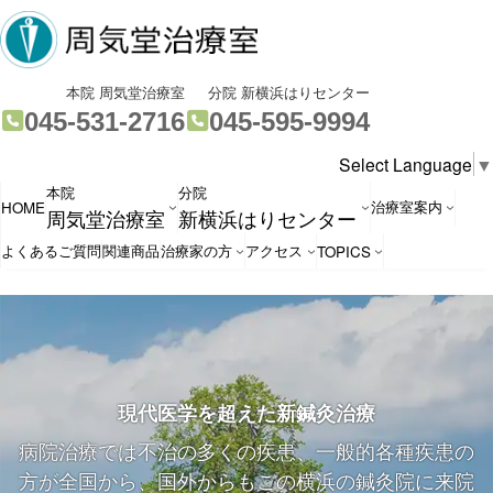
コ
ナ
ン
ビ
テ
ゲ
ン
ー
グ
グ
本院 周気堂治療室
分院 新横浜はりセンター
ツ
シ
ル
ル
045-531-2716
045-595-9994
へ
ョ
ー
ー
Select Language
▼
ス
ン
プ
プ
本院
分院
キ
に
リ
リ
治療室案内
HOME
周気堂治療室
新横浜はりセンター
ッ
移
ン
ン
プ
動
ク
ク
よくあるご質問
関連商品
治療家の方
アクセス
TOPICS
現代医学を超えた新鍼灸治療
病院治療では不治の多くの疾患、一般的各種疾患の
方が全国から、国外からもこの横浜の鍼灸院に来院