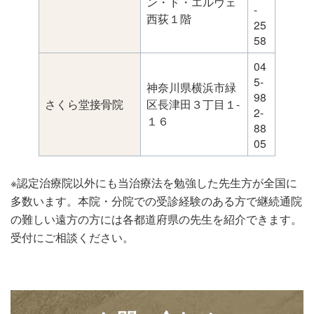
ン・ド・エルヴェ
-
西荻１階
25
58
04
5-
神奈川県横浜市緑
98
さくら堂接骨院
区長津田３丁目１-
2-
１６
88
05
※認定治療院以外にも当治療法を勉強した先生方が全国に
多数います。本院・分院での受診経験のある方で継続通院
の難しい遠方の方には各都道府県の先生を紹介できます。
受付にご相談ください。