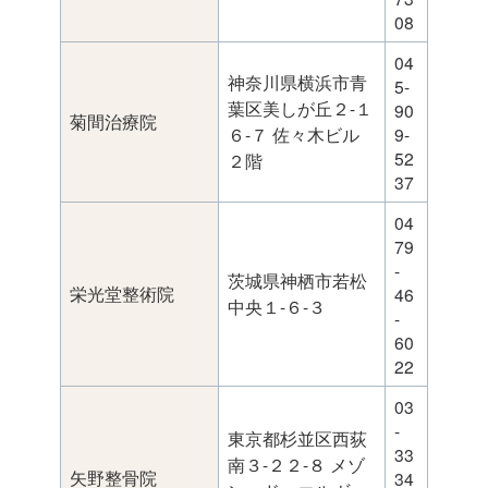
08
04
神奈川県横浜市青
5-
葉区美しが丘２-１
90
菊間治療院
６-７ 佐々木ビル
9-
52
２階
37
04
79
-
茨城県神栖市若松
栄光堂整術院
46
中央１-６-３
-
60
22
03
-
東京都杉並区西荻
33
南３-２２-８ メゾ
矢野整骨院
34