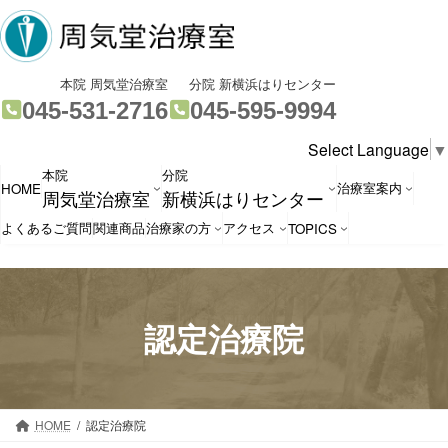
コ
ナ
ン
ビ
テ
ゲ
ン
ー
グ
グ
本院 周気堂治療室
分院 新横浜はりセンター
ツ
シ
ル
ル
045-531-2716
045-595-9994
へ
ョ
ー
ー
Select Language
▼
ス
ン
プ
プ
本院
分院
キ
に
リ
リ
治療室案内
HOME
周気堂治療室
新横浜はりセンター
ッ
移
ン
ン
プ
動
ク
ク
よくあるご質問
関連商品
治療家の方
アクセス
TOPICS
認定治療院
HOME
認定治療院