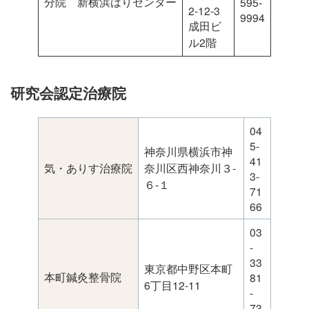
分院 新横浜はりセンター
595-
2-12-3
9994
成田ビ
ル2階
研究会認定治療院
04
5-
神奈川県横浜市神
41
気・ありす治療院
奈川区西神奈川３-
3-
６-１
71
66
03
-
33
東京都中野区本町
本町鍼灸整骨院
81
6丁目12-11
-
73