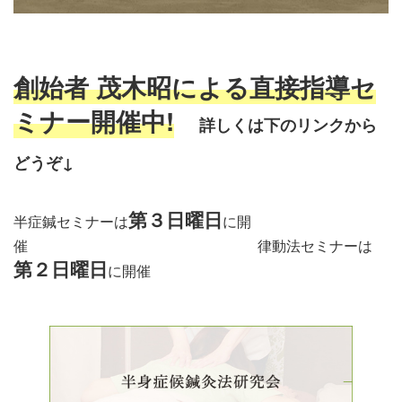
創始者 茂木昭による直接指導セ
ミナー開催中!
詳しくは下のリンクから
どう
ぞ↓
第３日曜日
半症鍼セミナーは
に開
催 律動法セミナーは
第２日曜日
に開催