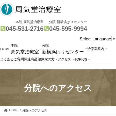
コ
ナ
ン
ビ
テ
ゲ
ン
ー
グ
グ
本院 周気堂治療室
分院 新横浜はりセンター
ツ
シ
ル
ル
045-531-2716
045-595-9994
へ
ョ
ー
ー
Select Language
▼
ス
ン
プ
プ
本院
分院
キ
に
リ
リ
治療室案内
HOME
周気堂治療室
新横浜はりセンター
ッ
移
ン
ン
プ
動
ク
ク
よくあるご質問
関連商品
治療家の方
アクセス
TOPICS
分院へのアクセス
HOME
分院へのアクセス