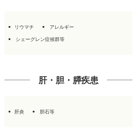
4.
歯科疾患
リウマチ
アレルギー
5.
呼吸器疾患
シェーグレン症候群等
6.
耳鼻科疾患
7.
循環器疾患
8.
消化管疾患
肝・胆・膵疾患
9.
脳神経疾患
10.
腎・泌尿器疾患
肝炎
胆石等
11.
運動器疾患
12.
精神科疾患