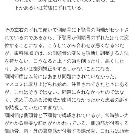
下かあるいは前後にずれている。
その左右のずれて傾いて側頭骨に下顎骨の両端がセットさ
れているのであるから、下顎骨が側頭骨のずれたほうに変
位することになる。こうしてかみ合わせが悪くなるのだ
が、歯科領域ではこの側頭骨の変位を診断し調整する方法
を持たない。こうなると上下の歯を削ったり、高くした
り、あるいは歯列矯正をするしかないことになる。
顎関節症は以前にはあまり問題にされていなかった。
マスコミに取り上げられ始め、注目されてきたと本にある
が、これはそうではない。問題にされなかったのではな
く、決め手のある治療法が歯科になかったから患者の訴え
を黙視していたにすぎない。
顎関節は側頭骨と下顎骨で構成されているが、常時強い力
がかかる重要な筋肉がかかわっている。側頭筋が付着する
側頭骨、内・外の翼突筋が付着する蝶形骨、これらは頭蓋