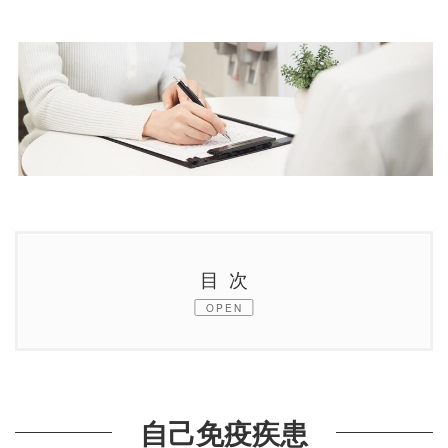
目次
OPEN
1.
自己免疫疾患
2.
肝・胆・膵疾患
自己免疫疾患
3.
眼科疾患