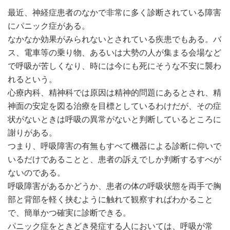
最近、神経症患者のなかで非常に多く診断されている障害
にパニック症がある。
なかなか効果がみられないとされている疾患でもある。バ
ス、電車等の乗り物、あるいは大勢の人が集まる会場など
で呼吸が苦しくなり、時には今にも死にそうな不安に襲わ
れるという。
心療内科、精神科では原因は精神的問題にあるとされ、精
神面の安定を図る治療を目標としているわけだが、その症
状がないときは呼吸の異常がないと判断しているところに
謝りがある。
つまり、呼吸障害の有無もすべて機器による診断に仰いで
いるだけであることと、患者の訴えでしか判断するすべが
ないのである。
呼吸障害があるかどうか、患者の体の呼吸状態を両手で胸
部と背部を軽く挟むように触れて観察すればわかること
で、簡単かつ確実に診断できる。
パニック症をときどき発症する人においては、呼吸が常