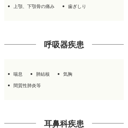
上顎、下顎骨の痛み
歯ぎしり
21.
アトピー性皮膚炎は本当に完治しないのだ
ろうか？
22.
原因不明の疼痛 MRSA、ヒト口腔内連鎖球
菌等の脅威
呼吸器疾患
喘息
肺結核
気胸
間質性肺炎等
耳鼻科疾患