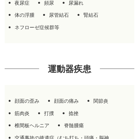
夜尿症
頻尿
尿漏れ
体の浮腫
尿管結石
腎結石
ネフローゼ症候群等
運動器疾患
顔面の歪み
顔面の痛み
関節炎
筋肉炎
打撲
捻挫
椎間板ヘルニア
脊髄腫瘍
交通事故の後遺症（むち打ち・頭痛・脳神