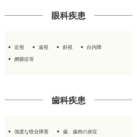
眼科疾患
13.
内分泌疾患
14.
皮膚科疾患
15.
婦人科疾患
近視
遠視
斜視
白内障
網膜症等
16.
その他
17.
顎関節症の原因はかみ合わせではない
18.
うつ病、落ち込みは実際に脳下垂体が下が
歯科疾患
っている
19.
パニック症は呼吸器障害である
20.
イライラするときの鼻根の青すじ
強度な咬合障害
歯、歯肉の炎症