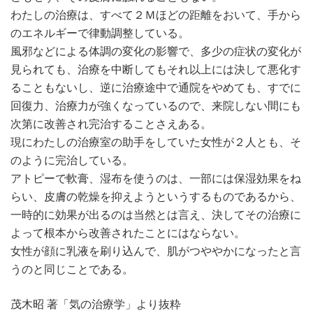
わたしの治療は、すべて２Ｍほどの距離をおいて、手から
のエネルギーで律動調整している。
風邪などによる体調の変化の影響で、多少の症状の変化が
見られても、治療を中断してもそれ以上には決して悪化す
ることもないし、逆に治療途中で通院をやめても、すでに
回復力、治療力が強くなっているので、来院しない間にも
次第に改善され完治することさえある。
現にわたしの治療室の助手をしていた女性が２人とも、そ
のように完治している。
アトピーで軟膏、湿布を使うのは、一部には保湿効果をね
らい、皮膚の乾燥を抑えようというするものであるから、
一時的に効果が出るのは当然とは言え、決してその治療に
よって根本から改善されたことにはならない。
女性が顔に乳液を刷り込んで、肌がつややかになったと言
うのと同じことである。
茂木昭 著「気の治療学」より抜粋