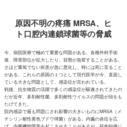
原因不明の疼痛 MRSA、ヒ
ト口腔内連鎖球菌等の脅威
今、病院医療で極めて重要な問題がある。各種外科手術
後、障害部位が拡大したり、容態が急変することがある。
さほど重篤でない疾患が急に悪化し、時には死に至ること
がある。これらの原因の１つとして現代医学が今、直面し
ている大きな問題として、感染症が言われている。
戦後、抗生物質の活躍で多くの感染症が駆遂されてきたの
だが近年、多剤耐性菌、多剤耐性ウイルスの問題が頭をも
たげてきた。
院内感染で最も問題にされ影響の大きいものにMRSA（メ
チシリン耐性黄色ブドウ球菌）がある。内臓の炎症を広
げ、内臓機能障害を起こさせることがあるが、筋肉組織に