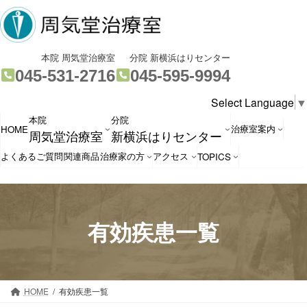
コ
ナ
ン
ビ
テ
ゲ
ン
ー
グ
グ
本院 周気堂治療室
分院 新横浜はりセンター
ツ
シ
ル
ル
045-531-2716
045-595-9994
へ
ョ
ー
ー
Select Language
▼
ス
ン
プ
プ
本院
分院
キ
に
リ
リ
治療室案内
HOME
周気堂治療室
新横浜はりセンター
ッ
移
ン
ン
プ
動
ク
ク
よくあるご質問
関連商品
治療家の方
アクセス
TOPICS
有効疾患一覧
HOME
有効疾患一覧