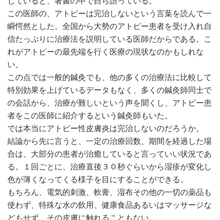
していると、著書の中で自ら語っている。
この医師の、アトピーは完治しないという言葉を読んで一
瞬愕然とした。全国から大勢のアトピー患者を受け入れ自
信たっぷりに治療法を説明している医師だからである。こ
れがアトピーの最先端を行く医療の現状なのかもしれな
い。
この点では一般的鍼灸でも、他の多くの治療法に比較して
特別効果を上げているデータもなく、多くの鍼灸師同士で
の会話から、治療が難しいという声を聞くし、アトピー患
者をこの医師に紹介するという鍼灸師もいた。
では本当にアトピー性皮膚炎は完治しないのだろうか。
結論から先に言うと、一定の治療回数、期間を経過した場
合は、大部分の患者が治癒していると言っていい状況であ
る。１回ごとに、治療直後３０秒ぐらいから湿疹が変化し
色が薄くなってくる様子を目にすることができる。
もちろん、電気的刺激、軟膏、湿布その他の一切の薬品も
使わず、特殊な水の飲用、健康食品あるいはマッサージな
どもせず、その皮膚に触れることもない。