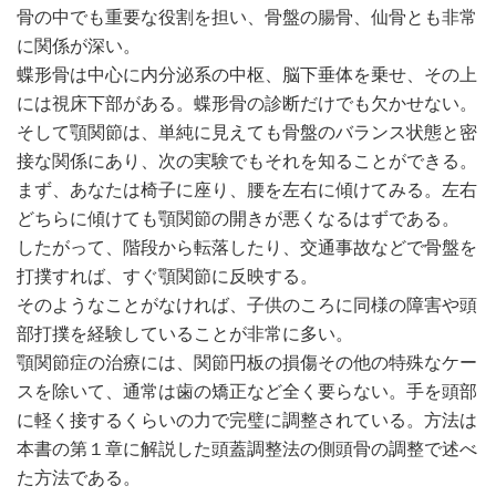
骨の中でも重要な役割を担い、骨盤の腸骨、仙骨とも非常
に関係が深い。
蝶形骨は中心に内分泌系の中枢、脳下垂体を乗せ、その上
には視床下部がある。蝶形骨の診断だけでも欠かせない。
そして顎関節は、単純に見えても骨盤のバランス状態と密
接な関係にあり、次の実験でもそれを知ることができる。
まず、あなたは椅子に座り、腰を左右に傾けてみる。左右
どちらに傾けても顎関節の開きが悪くなるはずである。
したがって、階段から転落したり、交通事故などで骨盤を
打撲すれば、すぐ顎関節に反映する。
そのようなことがなければ、子供のころに同様の障害や頭
部打撲を経験していることが非常に多い。
顎関節症の治療には、関節円板の損傷その他の特殊なケー
スを除いて、通常は歯の矯正など全く要らない。手を頭部
に軽く接するくらいの力で完璧に調整されている。方法は
本書の第１章に解説した頭蓋調整法の側頭骨の調整で述べ
た方法である。