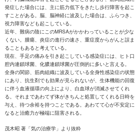
発症した場合には、主に筋力低下をきたし歩行障害を起こ
すことがある。脳、脳神経に波及した場合は、ふらつき、
視力障害なども起こしている。
近年、難病の陰にこのMRSAがかかわっていることが少な
くない。腫瘍、炎症の進行の速さ、重症度からがんと誤ま
ることもあると考えている。
現在、手足の痛みを引き起こしている感染症には、ヒト口
腔内連鎖球菌、化膿連鎖球菌が圧倒的に多いと言える。
全身の関節、筋肉組織に波及している全身性感染症の状態
にあり、抗生剤でも効果が見られないが、生体機能の回復
に伴う血液循環の向上により、白血球が消滅させてくれ
る。それまであわてず体がきちんと処置してくれる日時を
与え、待つ余裕を持つことである。あわてて心が不安定に
なると治癒力が極端に阻害される。
茂木昭 著「気の治療学」より抜粋