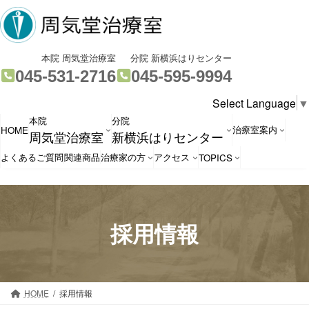
コ
ナ
ン
ビ
テ
ゲ
ン
ー
グ
グ
本院 周気堂治療室
分院 新横浜はりセンター
ツ
シ
ル
ル
045-531-2716
045-595-9994
へ
ョ
ー
ー
Select Language
▼
ス
ン
プ
プ
本院
分院
キ
に
リ
リ
治療室案内
HOME
周気堂治療室
新横浜はりセンター
ッ
移
ン
ン
プ
動
ク
ク
よくあるご質問
関連商品
治療家の方
アクセス
TOPICS
採用情報
HOME
採用情報