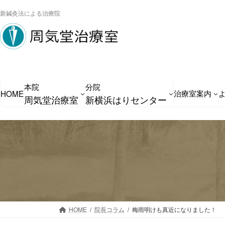
コ
ナ
新鍼灸法による治療院
ン
ビ
テ
ゲ
ン
ー
ツ
シ
へ
ョ
本院
分院
ス
ン
治療室案内
HOME
周気堂治療室
新横浜はりセンター
キ
に
ッ
移
プ
動
HOME
院長コラム
梅雨明けも真近になりました！