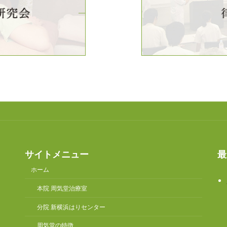
サイトメニュー
最
ホーム
本院 周気堂治療室
分院 新横浜はりセンター
周気堂の特徴