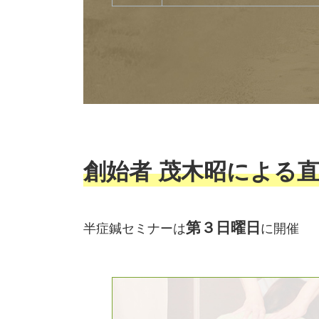
創始者 茂木昭による
第３日曜日
半症鍼セミナーは
に開