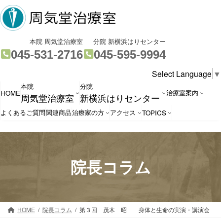
コ
ナ
ン
ビ
テ
ゲ
ン
ー
グ
グ
本院 周気堂治療室
分院 新横浜はりセンター
ツ
シ
ル
ル
045-531-2716
045-595-9994
へ
ョ
ー
ー
Select Language
▼
ス
ン
プ
プ
本院
分院
キ
に
リ
リ
治療室案内
HOME
周気堂治療室
新横浜はりセンター
ッ
移
ン
ン
プ
動
ク
ク
よくあるご質問
関連商品
治療家の方
アクセス
TOPICS
院長コラム
HOME
院長コラム
第３回 茂木 昭 身体と生命の実演・講演会