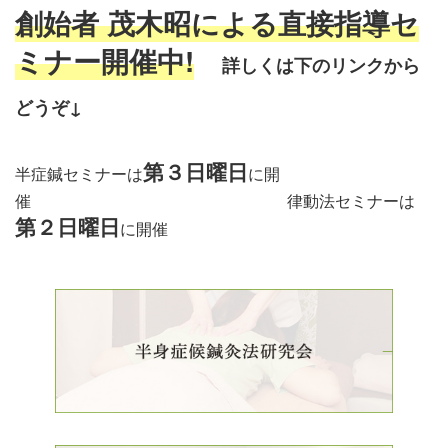
創始者 茂木昭による直接指導セ
ミナー開催中!
詳しくは下のリンクから
どう
ぞ↓
第３日曜日
半症鍼セミナーは
に開
催 律動法セミナーは
第２日曜日
に開催