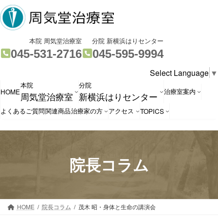
コ
ナ
ン
ビ
テ
ゲ
ン
ー
グ
グ
本院 周気堂治療室
分院 新横浜はりセンター
ツ
シ
ル
ル
045-531-2716
045-595-9994
へ
ョ
ー
ー
Select Language
▼
ス
ン
プ
プ
本院
分院
キ
に
リ
リ
治療室案内
HOME
周気堂治療室
新横浜はりセンター
ッ
移
ン
ン
プ
動
ク
ク
よくあるご質問
関連商品
治療家の方
アクセス
TOPICS
院長コラム
HOME
院長コラム
茂木 昭・身体と生命の講演会