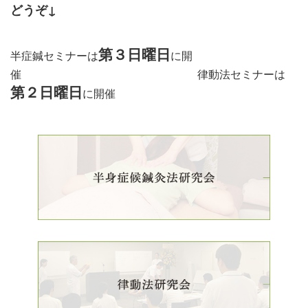
どう
ぞ↓
第３日曜日
半症鍼セミナーは
に開
催 律動法セミナーは
第２日曜日
に開催