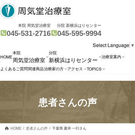
コ
ナ
ン
ビ
テ
ゲ
ン
ー
グ
グ
本院 周気堂治療室
分院 新横浜はりセンター
ツ
シ
ル
ル
045-531-2716
045-595-9994
へ
ョ
ー
ー
Select Language
▼
ス
ン
プ
プ
本院
分院
キ
に
リ
リ
治療室案内
HOME
周気堂治療室
新横浜はりセンター
ッ
移
ン
ン
プ
動
ク
ク
よくあるご質問
関連商品
治療家の方
アクセス
TOPICS
患者さんの声
HOME
患者さんの声
千葉県 夏井 一行さん