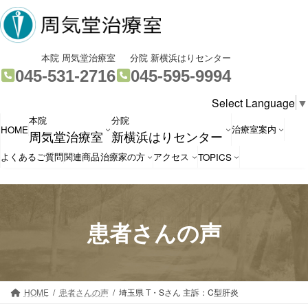
コ
ナ
ン
ビ
テ
ゲ
ン
ー
グ
グ
本院 周気堂治療室
分院 新横浜はりセンター
ツ
シ
ル
ル
045-531-2716
045-595-9994
へ
ョ
ー
ー
Select Language
▼
ス
ン
プ
プ
本院
分院
キ
に
リ
リ
治療室案内
HOME
周気堂治療室
新横浜はりセンター
ッ
移
ン
ン
プ
動
ク
ク
よくあるご質問
関連商品
治療家の方
アクセス
TOPICS
患者さんの声
HOME
患者さんの声
埼玉県 T・Sさん 主訴：C型肝炎