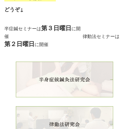
どう
ぞ↓
第３日曜日
半症鍼セミナーは
に開
催 律動法セミナーは
第２日曜日
に開催