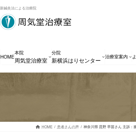
コ
ナ
新鍼灸法による治療院
ン
ビ
テ
ゲ
ン
ー
ツ
シ
へ
ョ
本院
分院
ス
ン
治療室案内
HOME
周気堂治療室
新横浜はりセンター
キ
に
ッ
移
プ
動
HOME
患者さんの声
神奈川県 昆野 早苗さん 主訴：