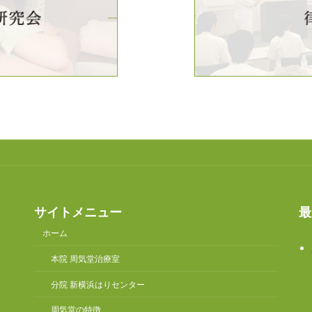
サイトメニュー
最
ホーム
本院 周気堂治療室
分院 新横浜はりセンター
周気堂の特徴