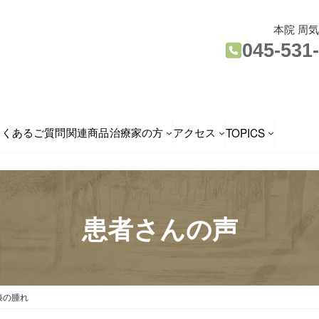
本院 周
045-531
よくあるご質問
関連商品
治療家の方
アクセス
TOPICS
患者さんの声
膝の腫れ