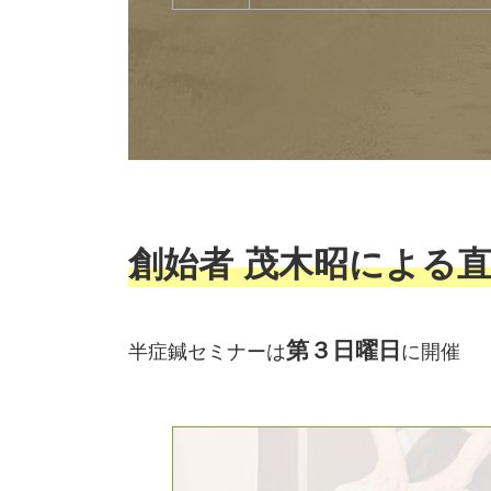
創始者 茂木昭による
第３日曜日
半症鍼セミナーは
に開