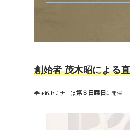
創始者 茂木昭による
第３日曜日
半症鍼セミナーは
に開