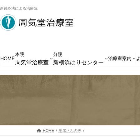
コ
ナ
新鍼灸法による治療院
ン
ビ
テ
ゲ
ン
ー
ツ
シ
へ
ョ
本院
分院
ス
ン
治療室案内
HOME
周気堂治療室
新横浜はりセンター
キ
に
ッ
移
プ
動
HOME
患者さんの声