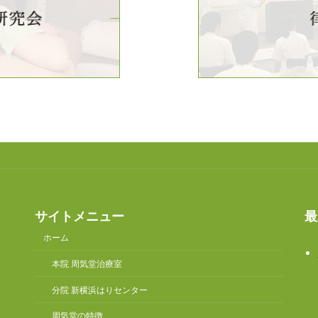
サイトメニュー
最
ホーム
本院 周気堂治療室
分院 新横浜はりセンター
周気堂の特徴