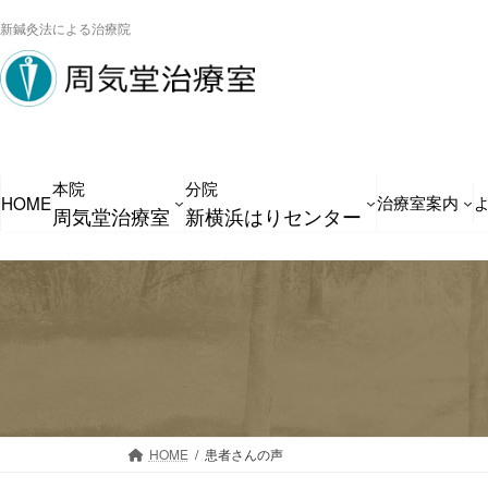
コ
ナ
新鍼灸法による治療院
ン
ビ
テ
ゲ
ン
ー
ツ
シ
へ
ョ
本院
分院
ス
ン
治療室案内
HOME
周気堂治療室
新横浜はりセンター
キ
に
ッ
移
プ
動
HOME
患者さんの声