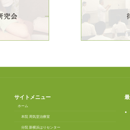
サイトメニュー
最
ホーム
本院 周気堂治療室
分院 新横浜はりセンター