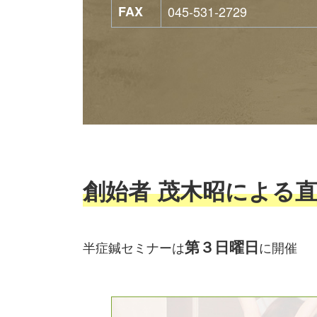
FAX
045-531-2729
創始者 茂木昭による
第３日曜日
半症鍼セミナーは
に開