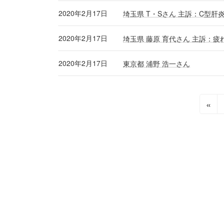
2020年2月17日
埼玉県 T・Sさん 主訴：C型肝
2020年2月17日
埼玉県 藤原 育代さん 主訴：疲
2020年2月17日
東京都 浦野 浩一さん
投
«
稿
の
ペ
ー
ジ