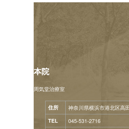
送
り
本院
周気堂治療室
住所
神奈川県横浜市港北区高田東1
TEL
045-531-2716