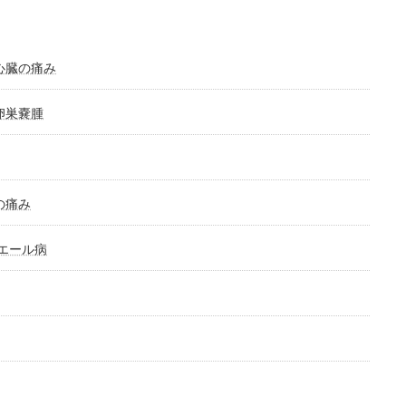
心臓の痛み
卵巣嚢腫
の痛み
ニエール病