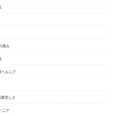
息
の痛み
涙
椎ヘルニア
の重苦しさ
トニア