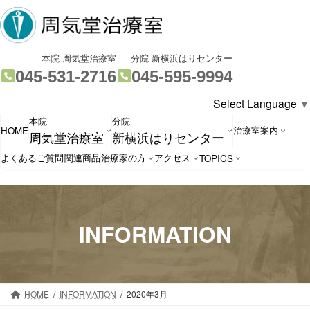
コ
ナ
ン
ビ
テ
ゲ
ン
ー
グ
グ
本院 周気堂治療室
分院 新横浜はりセンター
ツ
シ
ル
ル
045-531-2716
045-595-9994
へ
ョ
ー
ー
Select Language
▼
ス
ン
プ
プ
本院
分院
キ
に
リ
リ
治療室案内
HOME
周気堂治療室
新横浜はりセンター
ッ
移
ン
ン
プ
動
ク
ク
よくあるご質問
関連商品
治療家の方
アクセス
TOPICS
INFORMATION
HOME
INFORMATION
2020年3月